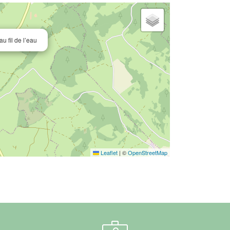
u fil de l’eau
Leaflet
|
©
OpenStreetMap