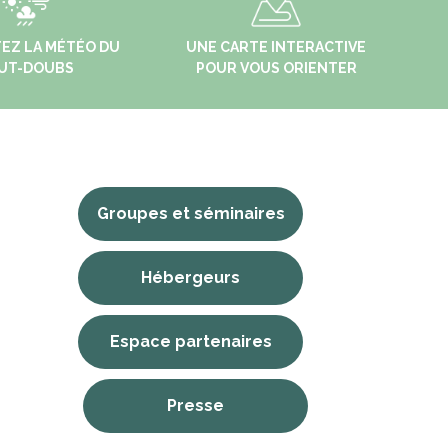
EZ LA MÉTÉO DU
UNE CARTE INTERACTIVE
UT-DOUBS
POUR VOUS ORIENTER
LES FOURGS
Groupes et séminaires
 - 25370
Lieu-dit La Coupe - 25300 LES
FOURGS
Hébergeurs
+33 (0)3 81 69 44 91
Espace partenaires
Presse