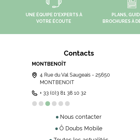
UNE ÉQUIPE D'EXPERTS À
PLANS, GUID
VOTRE ÉCOUTE
BROCHURES À D
Contacts
MONTBENOÎT
MALB
 25300
4 Rue du Val Saugeais - 25650
69
MONTBENOIT
M
+ 33 (0)3 81 38 10 32
+3
Nous contacter
Ô Doubs Mobile
Toutes les actualités