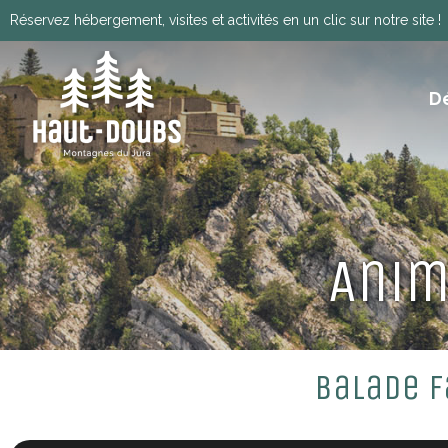
Réservez hébergement, visites et activités en un clic sur notre site !
D
ITINÉRANCE, GRANDES TRAVERSÉES, VIA
HISTOIRE, PATRIMOINE ET TRADITIONS
Télécharger le programm
Anim
Balade F