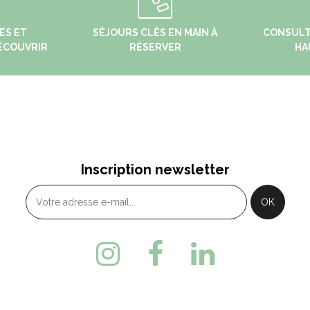
ES ET
SÉJOURS CLÉS EN MAIN À
CONSULT
ÉCOUVRIR
RÉSERVER
HA
UISSON
MÉTABIEF
 Grande Rue - 25160
6, Place Xavier Authier
Inscription newsletter
ALBUISSON
METABIEF
3 (0)3 81 69 31 21
+ 33 (0)3 81 49 13 81