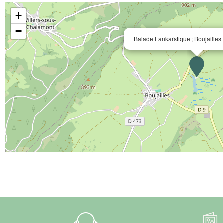
+
−
Balade Fankarstique ; Boujailles a