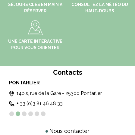
SÉJOURS CLÉS EN MAIN À
CONSULTEZ LA MÉTÉO DU
RÉSERVER
HAUT-DOUBS
UNE CARTE INTERACTIVE
POUR VOUS ORIENTER
Contacts
LES FOURGS
MO
Lieu-dit La Coupe - 25300 LES FOURGS
+33 (0)3 81 69 44 91
Nous contacter