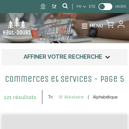
FR
ÉTÉ
HIVER
MENU
AFFINER VOTRE RECHERCHE
Commerces et services - Page 5
121
résultats
Tri :
Aléatoire
Alphabétique