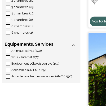
2 chambres
(
87
)
3 chambres
(
29
)
4 chambres
(
16
)
5 chambres
(
6
)
Voir tout
6 chambres
(
1
)
8 chambres
(
2
)
Équipements, Services
Animaux admis
(
140
)
WiFi / Internet
(
177
)
Équipement bébé disponible
(
157
)
Accessible aux PMR
(
25
)
Accepte les chèques vacances (ANCV)
(
90
)