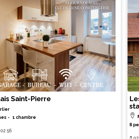
ais Saint-Pierre
Le
st
rlier
nes
1 chambre
8 p
 02 56
07