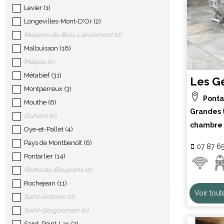
Levier
(
1
)
Longevilles-Mont-D'Or
(
2
)
Maisons-du-Bois-Lièvremont
(
0
)
Malbuisson
(
16
)
Malpas
(
0
)
Métabief
(
31
)
Les G
Montperreux
(
3
)
Ponta
Mouthe
(
6
)
Grandes 
Ouhans
(
0
)
chambre
Oye-et-Pallet
(
4
)
Pays de Montbenoît
(
6
)
07 87 65
Pontarlier
(
14
)
Remoray-Boujeons
(
0
)
Rochejean
(
11
)
Voir tout
Saint-Antoine
(
0
)
Saint-Gorgonmain
(
0
)
Saint-Point-Lac
(
3
)