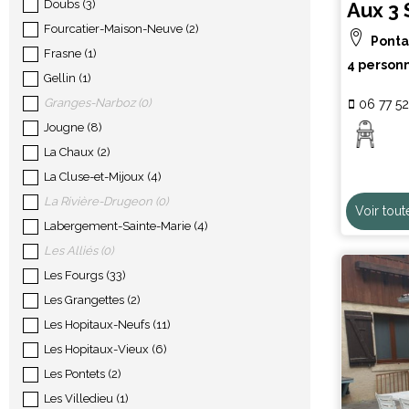
Doubs
(
3
)
Aux 3 
Fourcatier-Maison-Neuve
(
2
)
Ponta
Frasne
(
1
)
4 person
Gellin
(
1
)
Granges-Narboz
(
0
)
06 77 52
Jougne
(
8
)
La Chaux
(
2
)
La Cluse-et-Mijoux
(
4
)
La Rivière-Drugeon
(
0
)
Voir tout
Labergement-Sainte-Marie
(
4
)
Les Alliés
(
0
)
Les Fourgs
(
33
)
Les Grangettes
(
2
)
Les Hopitaux-Neufs
(
11
)
Les Hopitaux-Vieux
(
6
)
Les Pontets
(
2
)
Les Villedieu
(
1
)