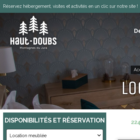
Réservez hébergement, visites et activités en un clic sur notre site !
D
ITINÉRANCE, GRANDES TRAVERSÉES, VIA
HISTOIRE, PATRIMOINE ET TRADITIONS
Télécharger le programm
Ac
Lo
DISPONIBILITÉS
ET RÉSERVATION
22