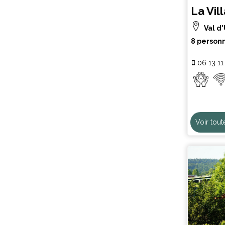
La Vil
Val d'
8 person
06 13 11
Voir tout