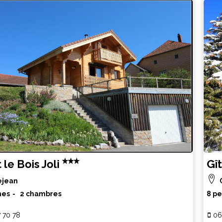
 le Bois Joli
Gî
ejean
nes
2 chambres
8 p
7 70 78
06