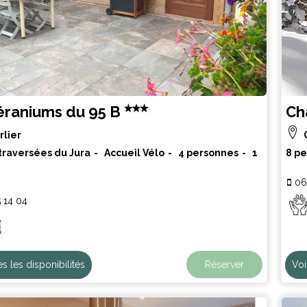
éraniums du 95 B
Ch
rlier
traversées du Jura
Accueil Vélo
4 personnes
1
8 p
06
 14 04
es les disponibilités
Réserver
Voi