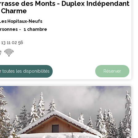
rrasse des Monts - Duplex Indépendant
 Charme
Les Hopitaux-Neufs
ersonnes
1 chambre
 13 11 02 56
r toutes les disponibilités
Réserver