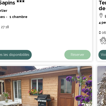
Sapins
Te
de
rlier
nes
1 chambre
4 p
 27 18
06
es les disponibilités
Réserver
Voi