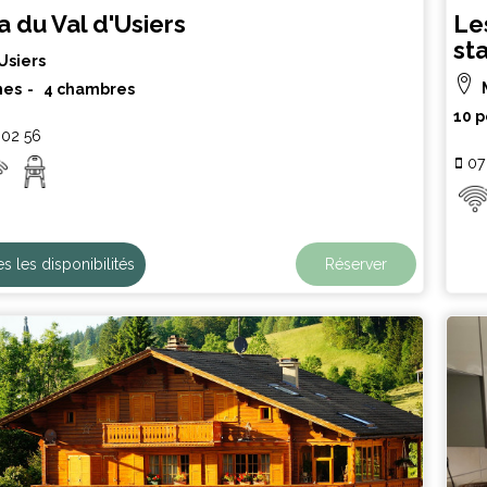
la du Val d'Usiers
Le
st
Usiers
nes
4 chambres
10 
 02 56
07
es les disponibilités
Réserver