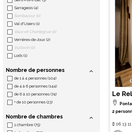
Sarrageois
(
4
)
Sombacour
(
0
)
Val d'Usiers
(
1
)
Vaux-et-Chantegrue
(
0
)
Verrières-de-Joux
(
2
)
Vuillecin
(
0
)
Lods
(
1
)
Nombre de personnes
de 1 à 4 personnes
(
104
)
de 4 à 6 personnes
(
144
)
Le Rel
de 6 à 10 personnes
(
74
)
+ de 10 personnes
(
23
)
Ponta
2 person
Nombre de chambres
06 13 11
1 chambre
(
75
)