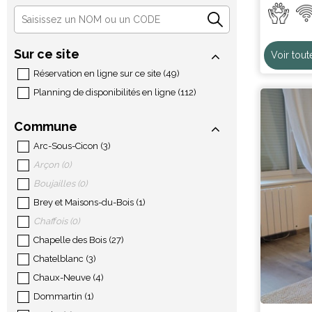
Sur ce site
Voir tout
Réservation en ligne sur ce site
(
49
)
Planning de disponibilités en ligne
(
112
)
Commune
Arc-Sous-Cicon
(
3
)
Arçon
(
0
)
Boujailles
(
0
)
Brey et Maisons-du-Bois
(
1
)
Chaffois
(
0
)
Chapelle des Bois
(
27
)
Chatelblanc
(
3
)
Chaux-Neuve
(
4
)
Dommartin
(
1
)