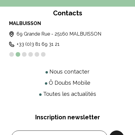
Contacts
MOUTHE
PO
3 Bis, Rue de la Varée - 25240 MOUTHE
+33 (0)3 81 69 22 78
Nous contacter
Ô Doubs Mobile
Toutes les actualités
Inscription newsletter