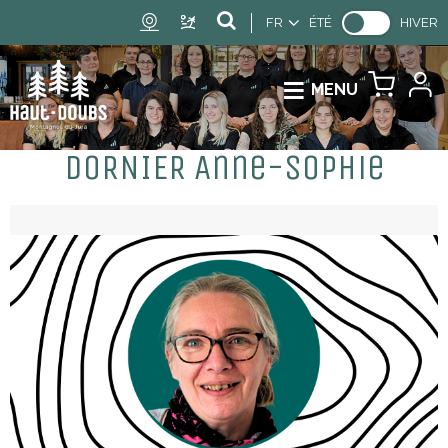
FR
ÉTÉ
HIVER
MENU
DORNIER Anne-Sophie