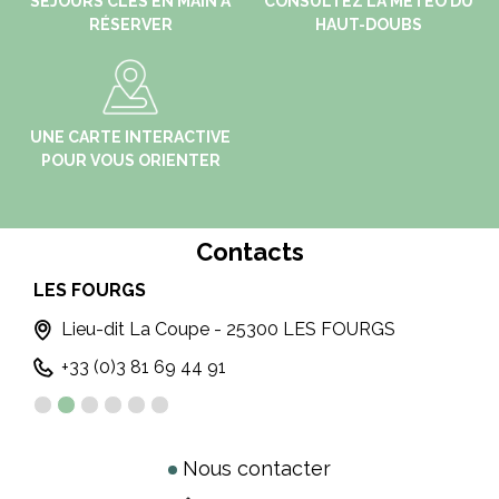
SÉJOURS CLÉS EN MAIN À
CONSULTEZ LA MÉTÉO DU
RÉSERVER
HAUT-DOUBS
UNE CARTE INTERACTIVE
POUR VOUS ORIENTER
Contacts
LES FOURGS
MO
Lieu-dit La Coupe - 25300 LES FOURGS
+33 (0)3 81 69 44 91
Nous contacter