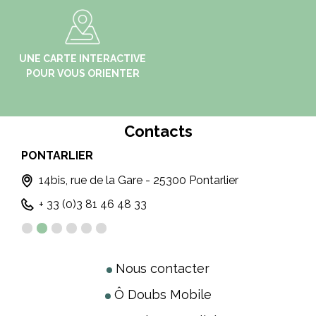
UNE CARTE INTERACTIVE
POUR VOUS ORIENTER
Contacts
RLIER
MONTBENOÎT
s, rue de la Gare - 25300 Pontarlier
4 Rue du V
 (0)3 81 46 48 33
+ 33 (0)3 81
Nous contacter
Ô Doubs Mobile