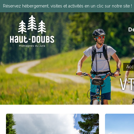
Réservez hébergement, visites et activités en un clic sur notre site !
D
ITINÉRANCE, GRANDES TRAVERSÉES, VIA
HISTOIRE, PATRIMOINE ET TRADITIONS
Télécharger le programm
Acc
VT