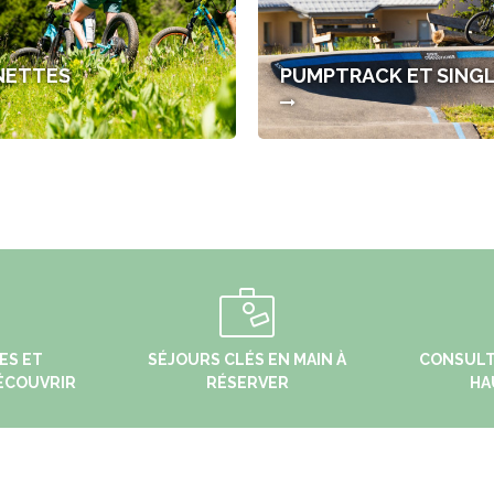
NETTES
PUMPTRACK ET SING
ES ET
SÉJOURS CLÉS EN MAIN À
CONSULT
ÉCOUVRIR
RÉSERVER
HA