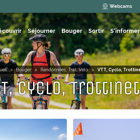
Webcams
écouvrir
Séjourner
Bouger
Sortir
S'informer
e des animations et activités
NAUTISME, PÊCHE, BAIGNADE
ueil
>
Bouger
>
Randonnées, Trail, Vélo
>
VTT, Cyclo, Trottin
T, Cyclo, Trottine