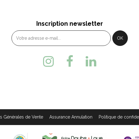
BIEF
LES FOURGS
 Place Xavier Authier - 25370
Lieu-dit La Coupe - 2
Inscription newsletter
TABIEF
FOURGS
33 (0)3 81 49 13 81
+33 (0)3 81 69 44 91
s Générales de Vente
Assurance Annulation
Politique de confiden