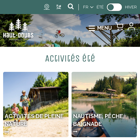
FR
ÉTÉ
HIVER
MENU
Activités été
ACTIVITÉS DE PLEINE
NAUTISME, PÊCHE,
NATURE
BAIGNADE