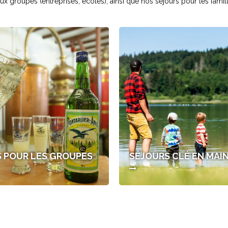
 groupes (entreprises, écoles), ainsi que nos séjours pour les famill
 POUR LES GROUPES
SÉJOURS CLÉ EN MAI