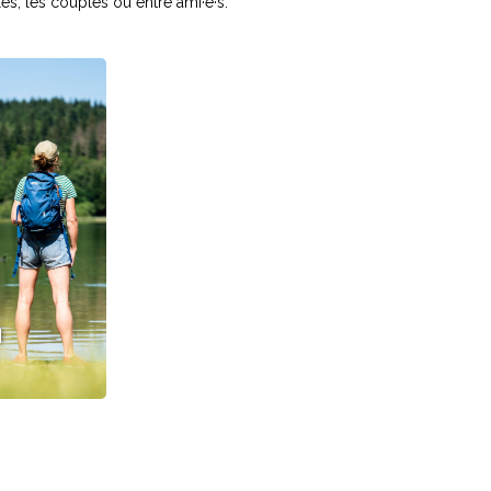
es, les couples ou entre ami·e·s.
N