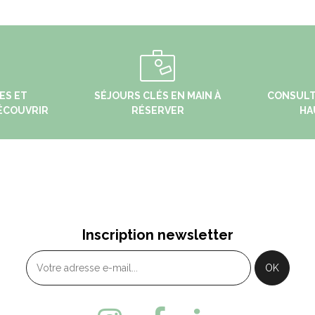
ES ET
SÉJOURS CLÉS EN MAIN À
CONSULT
ÉCOUVRIR
RÉSERVER
HA
ARLIER
MONTBENOÎT
bis, rue de la Gare - 25300
4 Rue du Val Saugeais
Inscription newsletter
ntarlier
MONTBENOIT
33 (0)3 81 46 48 33
+ 33 (0)3 81 38 10 32