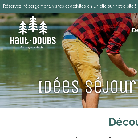
Réservez hébergement, visites et activités en un clic sur notre site !
D
ITINÉRANCE, GRANDES TRAVERSÉES, VIA
HISTOIRE, PATRIMOINE ET TRADITIONS
Télécharger le programm
Idées séjour
Décou