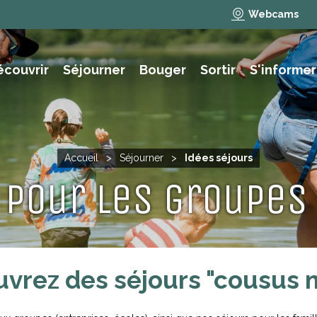
Webcams
écouvrir
Séjourner
Bouger
Sortir
S'informer
e des animations et activités
NAUTISME, PÊCHE, BAIGNADE
Accueil
>
Séjourner
>
Idées séjours
 pour les groupes 
vrez des séjours "cousus m