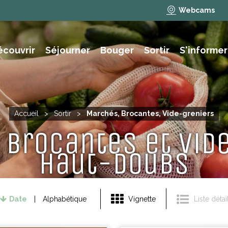
Webcams
écouvrir
Séjourner
Bouger
Sortir
S'informer
e des animations et activités
NAUTISME, PÊCHE, BAIGNADE
Accueil
>
Sortir
>
Marchés, Brocantes, Vide-greniers
 Brocantes et Vid
Haut-Doubs
Date
Alphabétique
Vignette
Liste détai