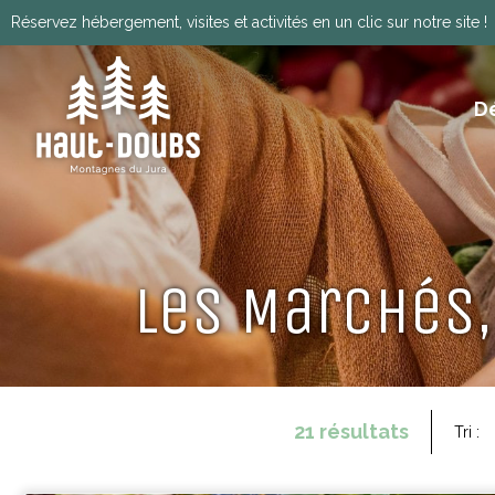
Réservez hébergement, visites et activités en un clic sur notre site !
D
ITINÉRANCE, GRANDES TRAVERSÉES, VIA
HISTOIRE, PATRIMOINE ET TRADITIONS
Télécharger le programm
Les Marchés,
21
résultats
Tri :