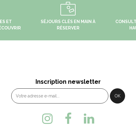
ES ET
SÉJOURS CLÉS EN MAIN À
CONSULT
ÉCOUVRIR
RÉSERVER
HA
BIEF
MALBUISSON
 Place Xavier Authier - 25370
69 Grande Rue - 2516
Inscription newsletter
TABIEF
MALBUISSON
33 (0)3 81 49 13 81
+33 (0)3 81 69 31 21