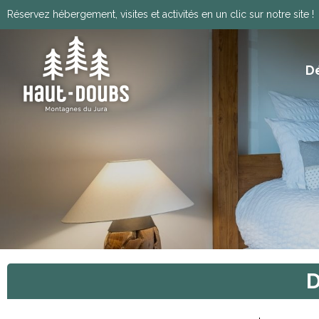
Réservez hébergement, visites et activités en un clic sur notre site !
D
ITINÉRANCE, GRANDES TRAVERSÉES, VIA
HISTOIRE, PATRIMOINE ET TRADITIONS
Télécharger le programm
D