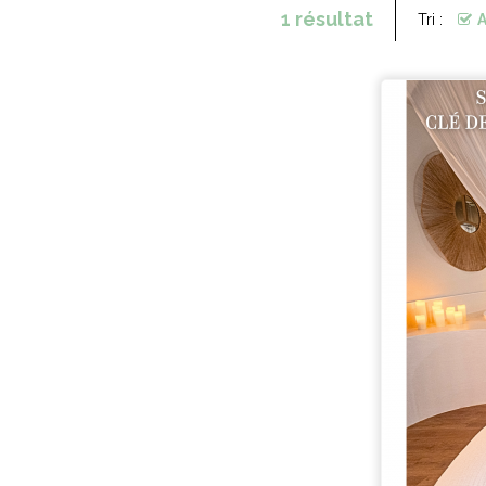
1
résultat
Tri :
A