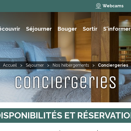
Webcams
écouvrir
Séjourner
Bouger
Sortir
S'informer
e des animations et activités
NAUTISME, PÊCHE, BAIGNADE
Accueil
>
Séjourner
>
Nos hébergements
>
Conciergeries
Conciergeries
ISPONIBILITÉS
ET RÉSERVATI