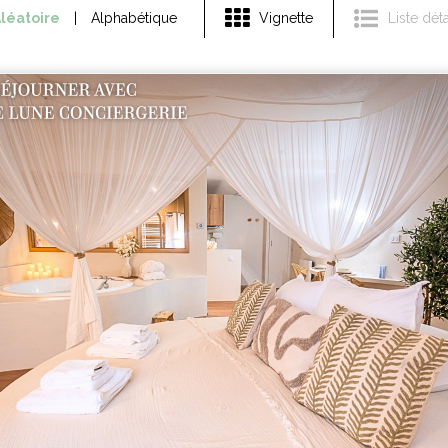
léatoire
Alphabétique
Vignette
Liste déta