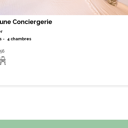
Lune Conciergerie
er
s
4 chambres
 56