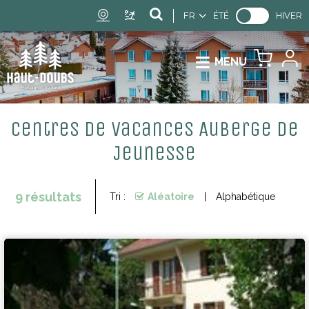
FR
ÉTÉ
HIVER
MENU
Centres de vacances Auberge de
Jeunesse
9
résultats
Tri :
Aléatoire
Alphabétique