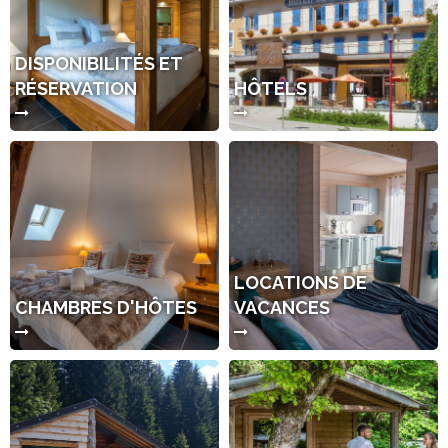
DISPONIBILITÉS ET
RÉSERVATION
HÔTELS
LOCATIONS DE
CHAMBRES D'HÔTES
VACANCES