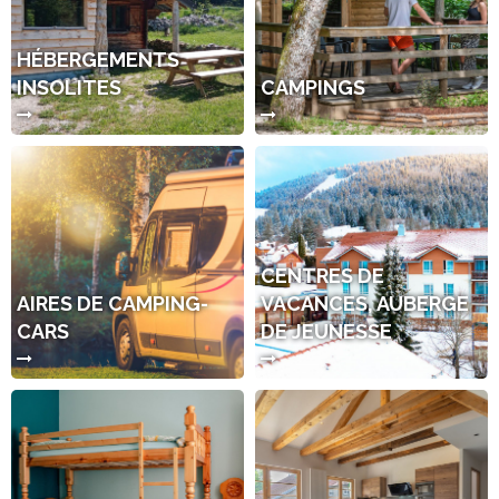
HÉBERGEMENTS
INSOLITES
CAMPINGS
CENTRES DE
AIRES DE CAMPING-
VACANCES, AUBERGE
CARS
DE JEUNESSE