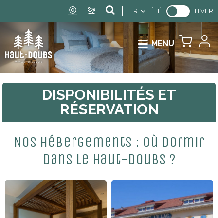
FR
ÉTÉ
HIVER
MENU
DISPONIBILITÉS
ET
RÉSERVATION
Nos hébergements : où dormir
dans le Haut-Doubs ?