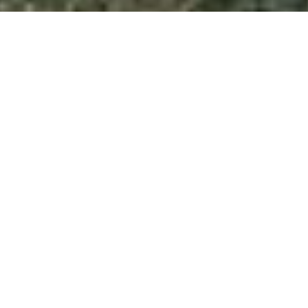
Toutes les actualités
EXPLORER NOTRE
TERRITOIRE
Situé dans le département du Doubs au cœur des
Montagnes du Jura, le Haut-Doubs est un véritable écrin
de beauté entre lacs et moyennes montagnes. Avec ses
lacs, ses forêts, ses montagnes et ses rivières, c'est un
véritable paradis pour les amoureux de la nature et les
amateurs de sports de plein air.
Les activités ne manquent pas : randonnée, VTT, ski de
fond, ski alpin, raquettes, pêche, baignade... Il y en a pour
tous les goûts et pour tout le monde.
Le charme des villages du Haut-Doubs se retrouve dans
l’architecture typique avec les toits en tuiles rouges et
leurs tuyés. On y trouve de nombreux artisans et
producteurs locaux, qui proposent des produits de qualité