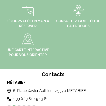
SÉJOURS CLÉS EN MAIN À
CONSULTEZ LA MÉTÉO DU
RÉSERVER
HAUT-DOUBS
UNE CARTE INTERACTIVE
POUR VOUS ORIENTER
Contacts
MÉTABIEF
PO
T
6, Place Xavier Authier - 25370 METABIEF
+ 33 (0)3 81 49 13 81