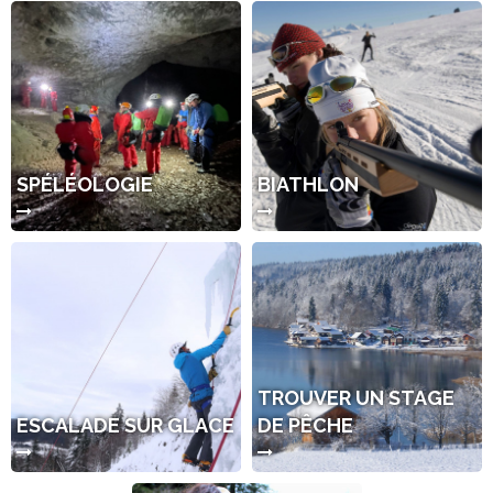
SPÉLÉOLOGIE
BIATHLON
TROUVER UN STAGE
ESCALADE SUR GLACE
DE PÊCHE