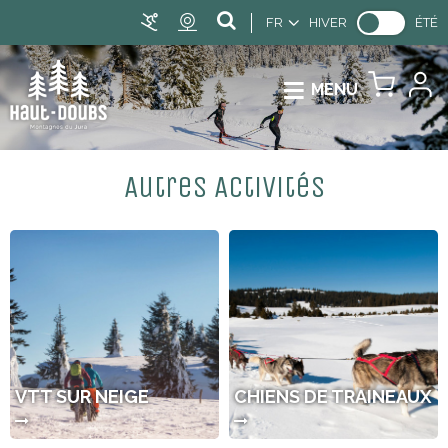
FR
HIVER
ÉTÉ
MENU
Autres Activités
VTT SUR NEIGE
CHIENS DE TRAINEAUX