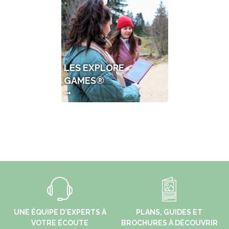
LES EXPLORE
GAMES®
UNE ÉQUIPE D'EXPERTS À
PLANS, GUIDES ET
VOTRE ÉCOUTE
BROCHURES À DÉCOUVRIR