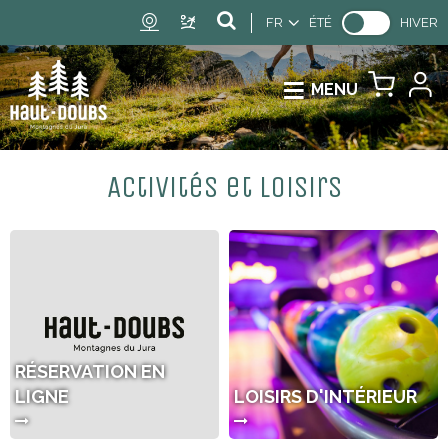
FR
ÉTÉ
HIVER
MENU
Activités et Loisirs
RÉSERVATION EN
LIGNE
LOISIRS D'INTÉRIEUR