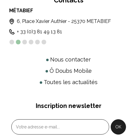
MÉTABIEF
PO
T
6, Place Xavier Authier - 25370 METABIEF
+ 33 (0)3 81 49 13 81
Nous contacter
Ô Doubs Mobile
Toutes les actualités
Inscription newsletter