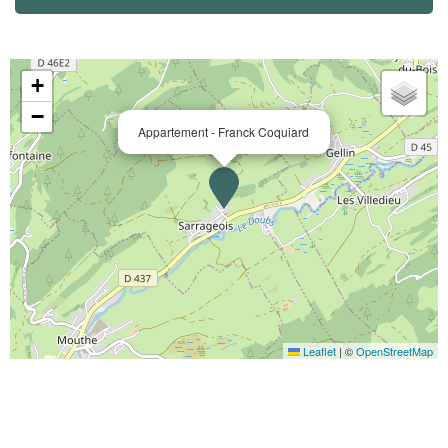
+
−
Appartement - Franck Coquiard
Leaflet
|
©
OpenStreetMap