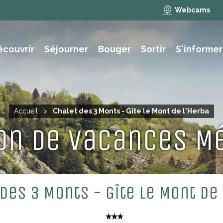
Webcams
écouvrir
Séjourner
Bouger
Sortir
S'informer
e des animations et activités
NAUTISME, PÊCHE, BAIGNADE
Accueil
>
Chalet des 3 Monts - Gîte le Mont de l'Herba
on de vacances M
des 3 Monts - Gîte le Mont de