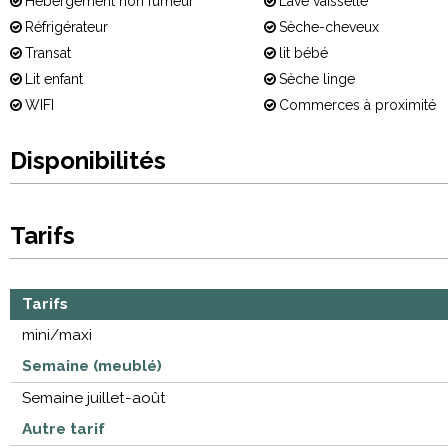
Hébergement non fumeur
Lave vaisselle
Réfrigérateur
Sèche-cheveux
Transat
lit bébé
Lit enfant
Sèche linge
WIFI
Commerces à proximité
Disponibilités
Tarifs
Tarifs
mini/maxi
Semaine (meublé)
Semaine juillet-août
Autre tarif