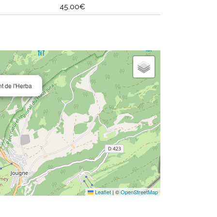
45.00€
nt de l'Herba
Leaflet
|
©
OpenStreetMap