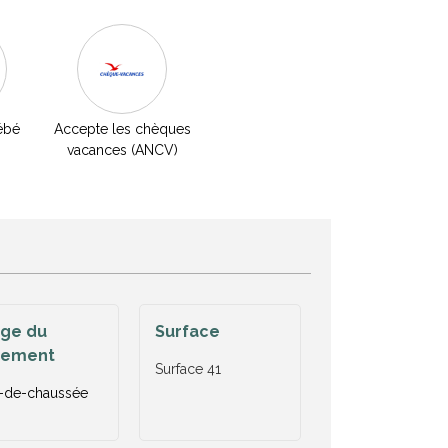
ébé
Accepte les chèques
vacances (ANCV)
age du
Surface
gement
Surface
41
-de-chaussée