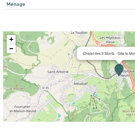
Ménage
+
−
Chalet des 3 Monts - Gîte le Mo