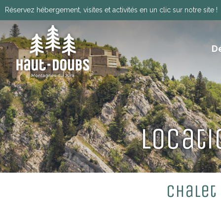
Réservez hébergement, visites et activités en un clic sur notre site !
D
ITINÉRANCE, GRANDES TRAVERSÉES, VIA
HISTOIRE, PATRIMOINE ET TRADITIONS
Télécharger le programm
Locati
Chalet 