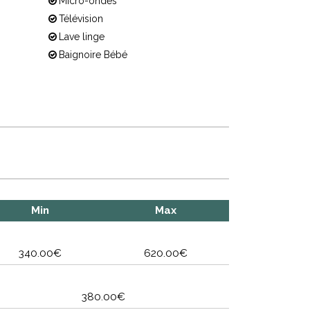
Micro-ondes
Télévision
Lave linge
Baignoire Bébé
Min
Max
340.00€
620.00€
380.00€