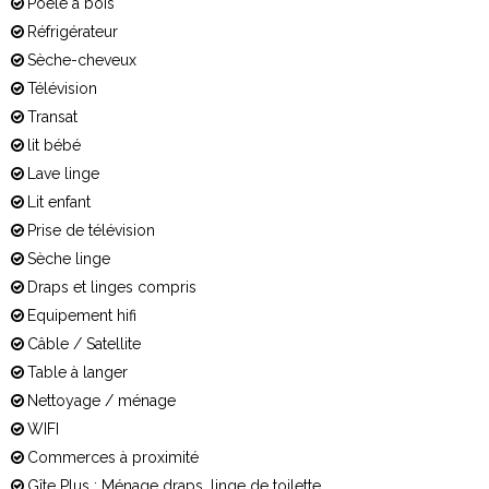
Poêle à bois
Réfrigérateur
Sèche-cheveux
Télévision
Transat
lit bébé
Lave linge
Lit enfant
Prise de télévision
Sèche linge
Draps et linges compris
Equipement hifi
Câble / Satellite
Table à langer
Nettoyage / ménage
WIFI
Commerces à proximité
Gîte Plus : Ménage draps, linge de toilette