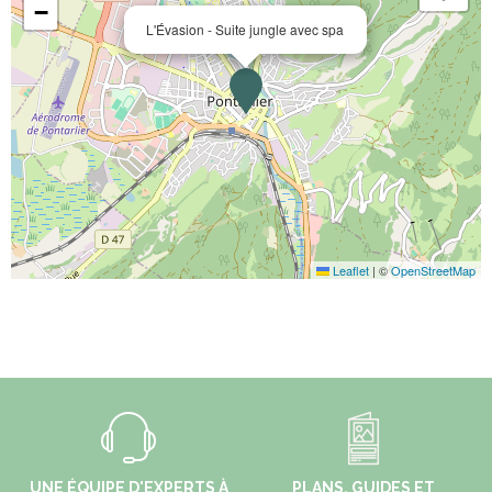
−
L'Évasion - Suite jungle avec spa
Leaflet
|
©
OpenStreetMap
UNE ÉQUIPE D'EXPERTS À
PLANS, GUIDES ET