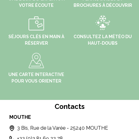
VOTRE ÉCOUTE
BROCHURES À DÉCOUVRIR
SÉJOURS CLÉS EN MAIN À
CONSULTEZ LA MÉTÉO DU
RÉSERVER
HAUT-DOUBS
UNE CARTE INTERACTIVE
POUR VOUS ORIENTER
Contacts
MOUTHE
PO
3 Bis, Rue de la Varée - 25240 MOUTHE
+33 (0)3 81 69 22 78