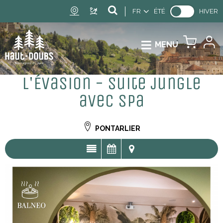
FR
ÉTÉ
HIVER
MENU
L'Évasion - Suite jungle
avec spa
PONTARLIER