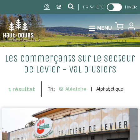
FR
ÉTÉ
HIVER
MENU
Les commerçants sur le secteur
de Levier - Val d'Usiers
1
résultat
Tri :
Aléatoire
Alphabétique