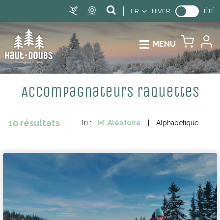
FR
HIVER
ÉTÉ
MENU
Accompagnateurs raquettes
10
résultats
Tri :
Aléatoire
Alphabétique