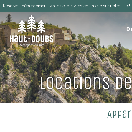
Réservez hébergement, visites et activités en un clic sur notre site !
D
ITINÉRANCE, GRANDES TRAVERSÉES, VIA
HISTOIRE, PATRIMOINE ET TRADITIONS
Télécharger le programm
Locations d
Appar