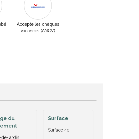
ébé
Accepte les chèques
vacances (ANCV)
age du
Surface
gement
Surface
40
de-jardin