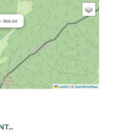
- Bois Joli
Leaflet
|
©
OpenStreetMap
...