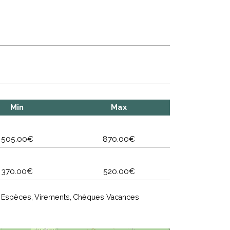
Min
Max
505.00€
870.00€
370.00€
520.00€
Espèces
Virements
Chèques Vacances