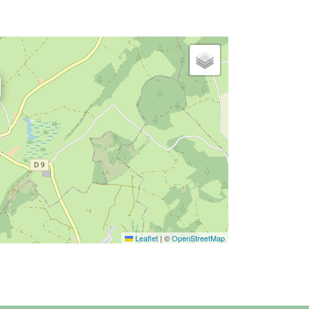
Leaflet
|
©
OpenStreetMap