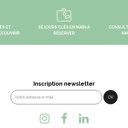
ES ET
SÉJOURS CLÉS EN MAIN À
CONSULT
ÉCOUVRIR
RÉSERVER
HA
FOURGS
MONTBENOÎT
eu-dit La Coupe - 25300 LES
4 Rue du Val Saugeais
Inscription newsletter
OURGS
MONTBENOIT
3 (0)3 81 69 44 91
+ 33 (0)3 81 38 10 32