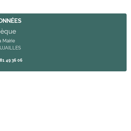
ONNÉES
hèque
a Mairie
UJAILLES
 81 49 36 06