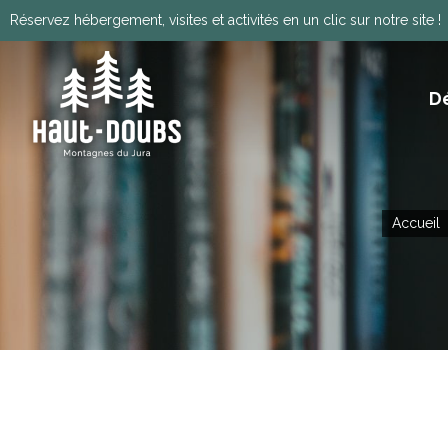
Réservez hébergement, visites et activités en un clic sur notre site !
D
ITINÉRANCE, GRANDES TRAVERSÉES, VIA
HISTOIRE, PATRIMOINE ET TRADITIONS
Télécharger le programm
Accueil