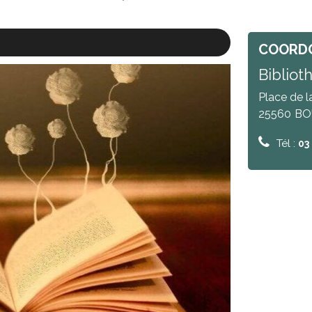
COORD
Bibliot
Place de l
25560
BO
Tél :
03