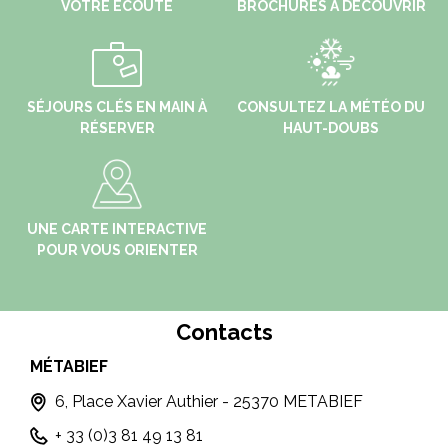
VOTRE ÉCOUTE
BROCHURES À DÉCOUVRIR
SÉJOURS CLÉS EN MAIN À
CONSULTEZ LA MÉTÉO DU
RÉSERVER
HAUT-DOUBS
UNE CARTE INTERACTIVE
POUR VOUS ORIENTER
Contacts
MÉTABIEF
MO
T
6, Place Xavier Authier - 25370 METABIEF
+ 33 (0)3 81 49 13 81