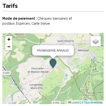
Tarifs
Mode de paiement :
Chèques bancaires et
postaux
Espèces
Carte bleue
+
−
FROMAGERIE ARNAUD
Leaflet
|
©
OpenStreetMap