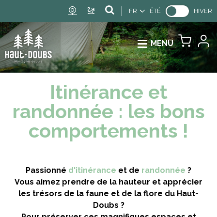
FR
ÉTÉ
HIVER
MENU
Itinérance et
randonnée : les bons
comportements !
Passionné
d'itinérance
et de
randonnée
?
Vous aimez prendre de la hauteur et apprécier
les trésors de la faune et de la flore du Haut-
Doubs ?
Pour préserver ces magnifiques espaces et