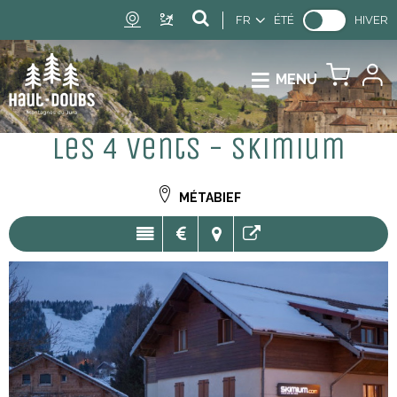
FR
ÉTÉ
HIVER
MENU
Les 4 vents - Skimium
MÉTABIEF