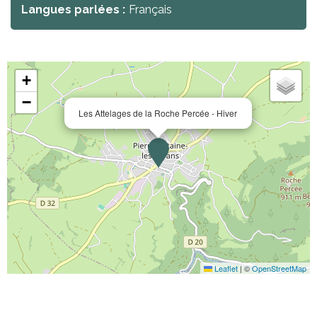
Langues parlées :
Français
+
−
Les Attelages de la Roche Percée - Hiver
Leaflet
|
©
OpenStreetMap