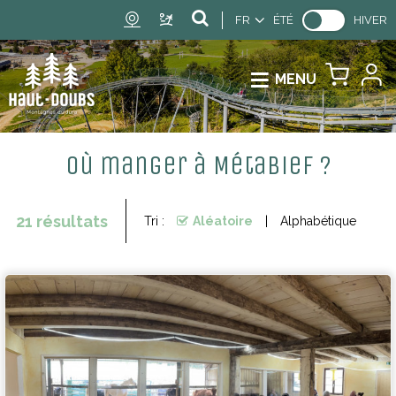
FR
ÉTÉ
HIVER
MENU
Où manger à Métabief ?
21
résultats
Tri :
Aléatoire
Alphabétique