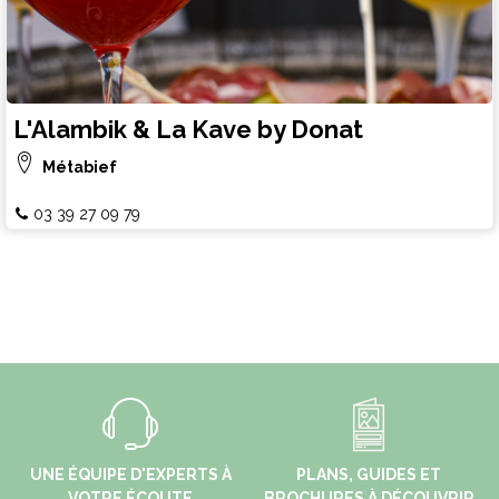
L'Alambik & La Kave by Donat
Métabief
03 39 27 09 79
UNE ÉQUIPE D'EXPERTS À
PLANS, GUIDES ET
VOTRE ÉCOUTE
BROCHURES À DÉCOUVRIR