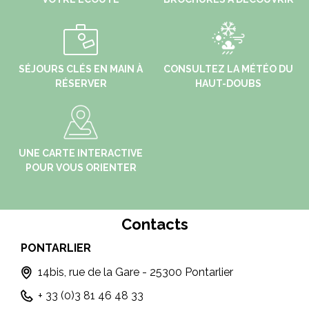
SÉJOURS CLÉS EN MAIN À
CONSULTEZ LA MÉTÉO DU
RÉSERVER
HAUT-DOUBS
UNE CARTE INTERACTIVE
POUR VOUS ORIENTER
Contacts
MÉTABIEF
LE
6, Place Xavier Authier - 25370 METABIEF
+ 33 (0)3 81 49 13 81