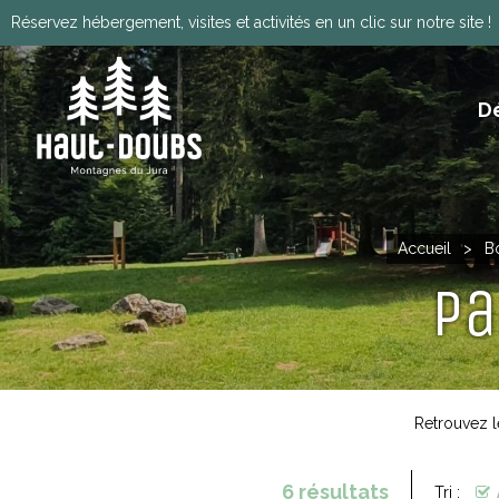
Réservez hébergement, visites et activités en un clic sur notre site !
D
ITINÉRANCE, GRANDES TRAVERSÉES, VIA
HISTOIRE, PATRIMOINE ET TRADITIONS
Télécharger le programm
Accueil
>
B
Pa
Retrouvez le
6
résultats
Tri :