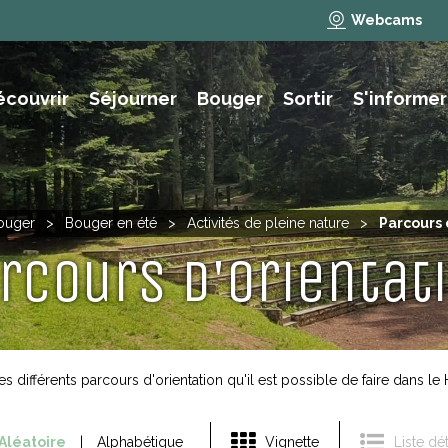
Webcams
écouvrir
Séjourner
Bouger
Sortir
S'informer
e des animations et activités
NAUTISME, PÊCHE, BAIGNADE
ouger
>
Bouger en été
>
Activités de pleine nature
>
Parcours 
rcours d'orientat
s différents parcours d'orientation qu'il est possible de faire dans l
Aléatoire
Alphabétique
Vignette
Liste dét