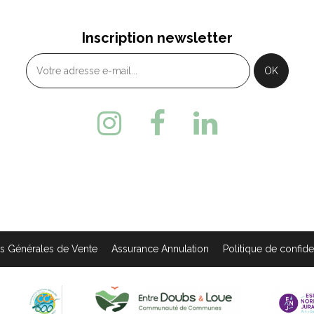
BIEF
MONTBENOÎT
 Place Xavier Authier - 25370
4 Rue du Val Saugeais
Inscription newsletter
TABIEF
MONTBENOIT
33 (0)3 81 49 13 81
+ 33 (0)3 81 38 10 32
s Générales de Vente
Assurance Annulation
Politique de confiden