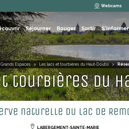
Webcams
écouvrir
Séjourner
Bouger
Sortir
S'informer
e des animations et activités
NAUTISME, PÊCHE, BAIGNADE
t Grands Espaces
>
Les lacs et tourbières du Haut-Doubs
>
Réser
et tourbières du 
erve naturelle du lac de Rem
LABERGEMENT-SAINTE-MARIE