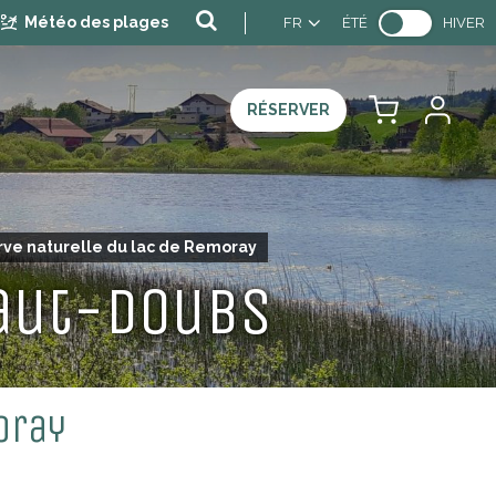
Météo des plages
FR
ÉTÉ
HIVER
RÉSERVER
Itinérance et randonnée : les bons comportements !
MARCHÉS, BROCANTES, VIDE-GRENIERS
ve naturelle du lac de Remoray
Haut-Doubs
oray