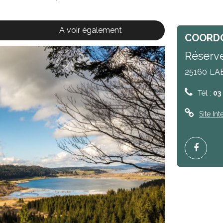
A voir également
COORD
Réserve
25160
LA
Tél :
03
Site Int