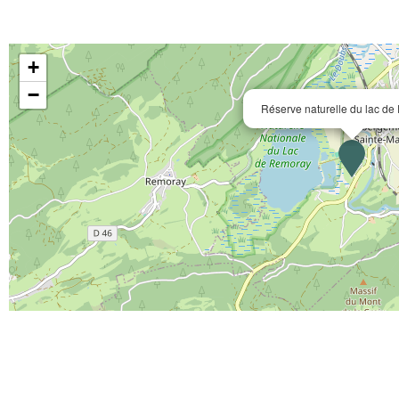
+
−
Réserve naturelle du lac d