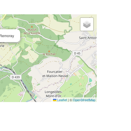
e Remoray
Leaflet
|
©
OpenStreetMap