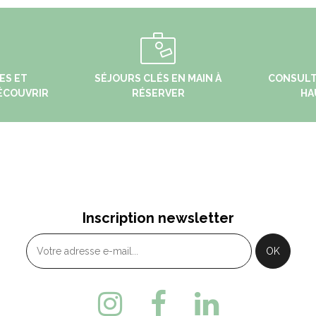
ES ET
SÉJOURS CLÉS EN MAIN À
CONSULT
ÉCOUVRIR
RÉSERVER
HA
BENOÎT
MÉTABIEF
Rue du Val Saugeais - 25650
6, Place Xavier Authier
Inscription newsletter
ONTBENOIT
METABIEF
33 (0)3 81 38 10 32
+ 33 (0)3 81 49 13 81