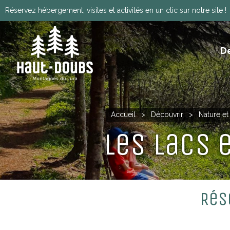
Réservez hébergement, visites et activités en un clic sur notre site !
D
ITINÉRANCE, GRANDES TRAVERSÉES, VIA
HISTOIRE, PATRIMOINE ET TRADITIONS
Télécharger le programm
Accueil
>
Découvrir
>
Nature e
Les lacs 
Rés