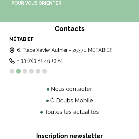
POUR VOUS ORIENTER
Contacts
MÉTABIEF
MO
T
6, Place Xavier Authier - 25370 METABIEF
+ 33 (0)3 81 49 13 81
Nous contacter
Ô Doubs Mobile
Toutes les actualités
Inscription newsletter