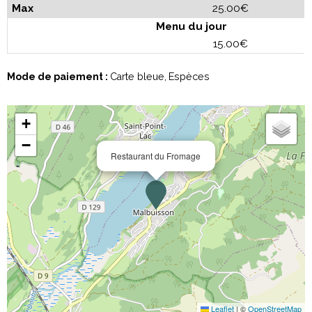
25.00€
Menu du jour
15.00€
Mode de paiement :
Carte bleue
Espèces
+
−
Restaurant du Fromage
Leaflet
|
©
OpenStreetMap