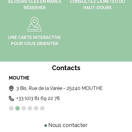
SÉJOURS CLÉS EN MAIN À
CONSULTEZ LA MÉTÉO DU
RÉSERVER
HAUT-DOUBS
UNE CARTE INTERACTIVE
POUR VOUS ORIENTER
Contacts
MOUTHE
PO
3 Bis, Rue de la Varée - 25240 MOUTHE
+33 (0)3 81 69 22 78
Nous contacter