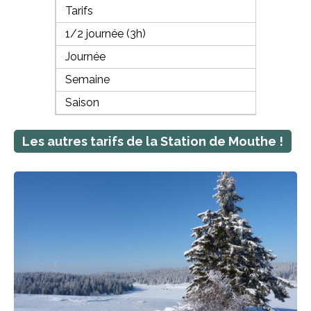
Tarifs
Adultes
1/2 journée (3h)
14€
Journée
18€
Semaine
86€
Saison
186€
Les autres tarifs de la Station de Mouthe !