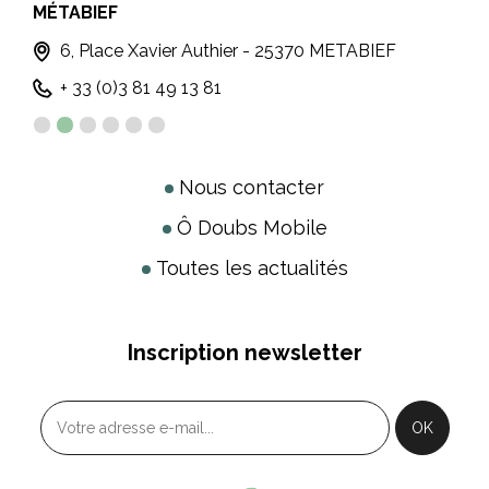
MÉTABIEF
MA
T
6, Place Xavier Authier - 25370 METABIEF
+ 33 (0)3 81 49 13 81
Nous contacter
Ô Doubs Mobile
Toutes les actualités
Inscription newsletter