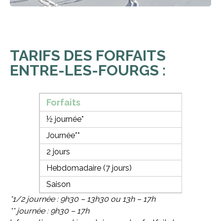
TARIFS DES FORFAITS
ENTRE-LES-FOURGS :
Forfaits
Enfant
½ journée*
11€
Journée**
13€
2 jours
21€
Hebdomadaire (7 jours)
60€
Saison
90€
*1/2 journée : 9h30 – 13h30 ou 13h – 17h
** journée : 9h30 – 17h