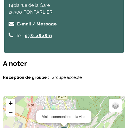
14bis rue de la Gare
25300
PONTARLIER
E-mail / Message
Tél :
03 81 46 48 33
A noter
Reception de groupe :
Groupe accepté
+
−
Visite commentée de la ville