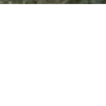
Toutes les actualités
EXPLORER NOTRE
TERRITOIRE
Situé dans le département du Doubs au cœur des
Montagnes du Jura, le Haut-Doubs est un véritable écrin
de beauté entre lacs et moyennes montagnes. Avec ses
lacs, ses forêts, ses montagnes et ses rivières, c'est un
véritable paradis pour les amoureux de la nature et les
amateurs de sports de plein air.
Les activités ne manquent pas : randonnée, VTT, ski de
fond, ski alpin, raquettes, pêche, baignade... Il y en a pour
tous les goûts et pour tout le monde.
Le charme des villages du Haut-Doubs se retrouve dans
l’architecture typique avec les toits en tuiles rouges et
leurs tuyés. On y trouve de nombreux artisans et
producteurs locaux, qui proposent des produits de qualité