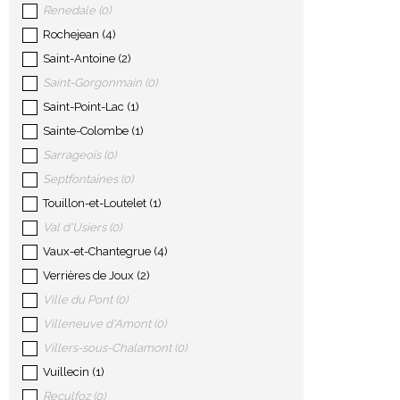
Renedale
(
0
)
Rochejean
(
4
)
Saint-Antoine
(
2
)
Saint-Gorgonmain
(
0
)
Saint-Point-Lac
(
1
)
Sainte-Colombe
(
1
)
Sarrageois
(
0
)
Septfontaines
(
0
)
Touillon-et-Loutelet
(
1
)
Val d'Usiers
(
0
)
Vaux-et-Chantegrue
(
4
)
Verrières de Joux
(
2
)
Ville du Pont
(
0
)
Villeneuve d'Amont
(
0
)
Villers-sous-Chalamont
(
0
)
Vuillecin
(
1
)
Reculfoz
(
0
)