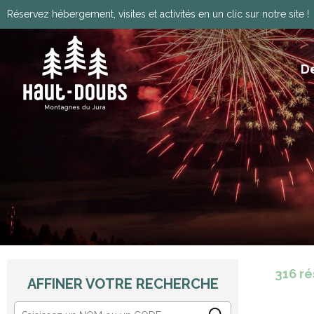
Réservez hébergement, visites et activités en un clic sur notre site !
D
ITINÉRANCE, GRANDES TRAVERSÉES, VIA
HISTOIRE, PATRIMOINE ET TRADITIONS
Télécharger le programm
316
ré
AFFINER VOTRE RECHERCHE