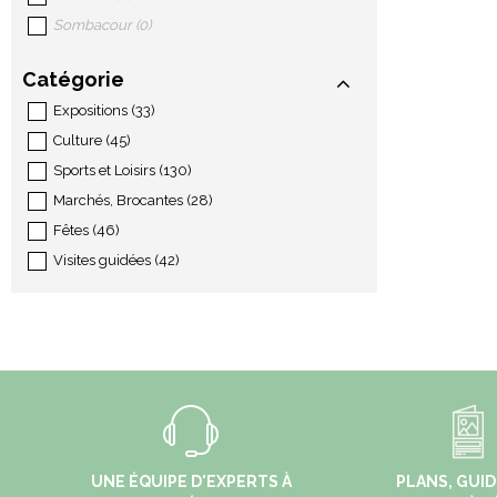
Sombacour
(
0
)
Catégorie
Expositions
(
33
)
Culture
(
45
)
Sports et Loisirs
(
130
)
Marchés, Brocantes
(
28
)
Fêtes
(
46
)
Visites guidées
(
42
)
UNE ÉQUIPE D'EXPERTS À
PLANS, GUID