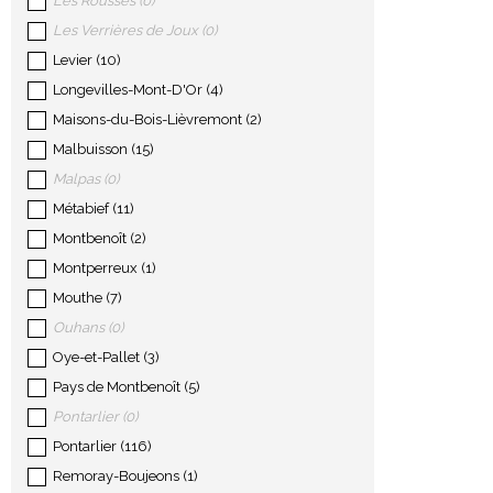
Les Rousses
(
0
)
Les Verrières de Joux
(
0
)
Levier
(
10
)
Longevilles-Mont-D'Or
(
4
)
Maisons-du-Bois-Lièvremont
(
2
)
Malbuisson
(
15
)
Malpas
(
0
)
Métabief
(
11
)
Montbenoît
(
2
)
Montperreux
(
1
)
Mouthe
(
7
)
Ouhans
(
0
)
Oye-et-Pallet
(
3
)
Pays de Montbenoît
(
5
)
Pontarlier
(
0
)
Pontarlier
(
116
)
Remoray-Boujeons
(
1
)