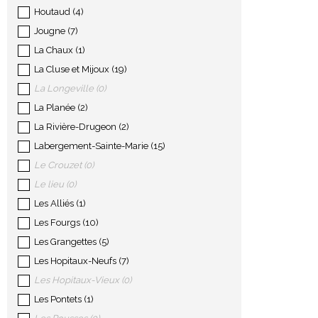
Houtaud
(
4
)
Jougne
(
7
)
La Chaux
(
1
)
La Cluse et Mijoux
(
19
)
La Longeville
(
0
)
La Planée
(
2
)
La Rivière-Drugeon
(
2
)
Labergement-Sainte-Marie
(
15
)
Le Crouzet
(
0
)
Le lieu
(
0
)
Les Alliés
(
1
)
Les Fourgs
(
10
)
Les Grangettes
(
5
)
Les Hopitaux-Neufs
(
7
)
Les Hopitaux-Vieux
(
0
)
Les Pontets
(
1
)