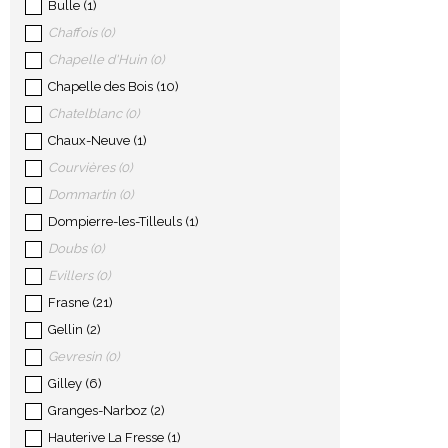
Bulle
(
1
)
Chaffois
(
0
)
Chapelle d'Huin
(
0
)
Chapelle des Bois
(
10
)
Chatelblanc
(
0
)
Chaux-Neuve
(
1
)
Courvières
(
0
)
Dommartin
(
0
)
Dompierre-les-Tilleuls
(
1
)
Doubs
(
0
)
Evillers
(
0
)
Frasne
(
21
)
Gellin
(
2
)
Gevresin
(
0
)
Gilley
(
6
)
Granges-Narboz
(
2
)
Hauterive La Fresse
(
1
)