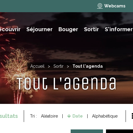
Webcams
écouvrir
Séjourner
Bouger
Sortir
S'informer
e des animations et activités
NAUTISME, PÊCHE, BAIGNADE
Accueil
>
Sortir
>
Tout l'agenda
Tout l'agenda
sultats
Tri :
Aléatoire
Date
Alphabétique