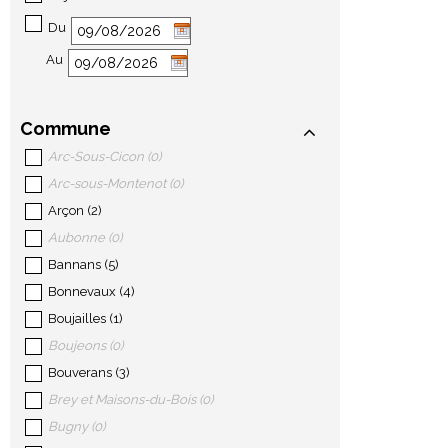
Du
Au
Commune
Arc-Sous-Cicon
(
0
)
Arc-sous-Montenot
(
0
)
Arçon
(
2
)
Aubonne
(
0
)
Bannans
(
5
)
Bonnevaux
(
4
)
Boujailles
(
1
)
Boujeons
(
0
)
Bouverans
(
3
)
Brey et Maisons-du-Bois
(
0
)
Bugny
(
0
)