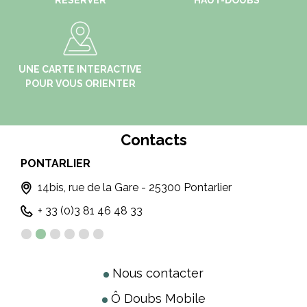
RÉSERVER
HAUT-DOUBS
UNE CARTE INTERACTIVE
POUR VOUS ORIENTER
Contacts
MÉTABIEF
MA
6, Place Xavier Authier - 25370 METABIEF
+ 33 (0)3 81 49 13 81
Nous contacter
Ô Doubs Mobile