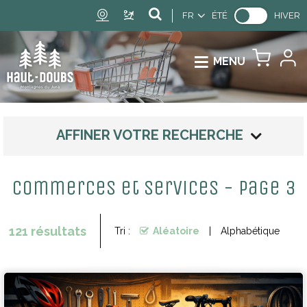
FR
ÉTÉ
HIVER
MENU
AFFINER VOTRE RECHERCHE
Commerces et services - Page 3
121
résultats
Tri :
Aléatoire
Alphabétique