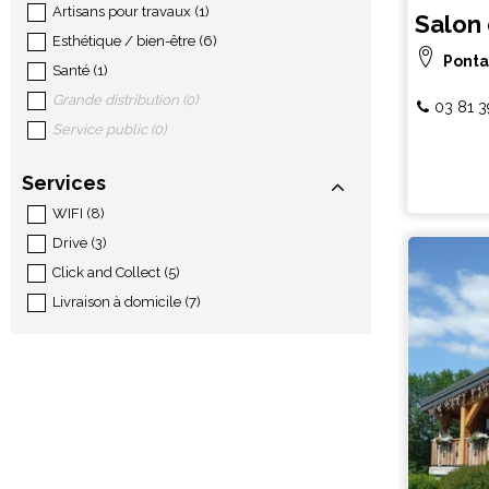
Artisans pour travaux
(
1
)
Salon 
Esthétique / bien-être
(
6
)
Ponta
Santé
(
1
)
Grande distribution
(
0
)
03 81 3
Service public
(
0
)
Services
WIFI
(
8
)
Drive
(
3
)
Click and Collect
(
5
)
Livraison à domicile
(
7
)