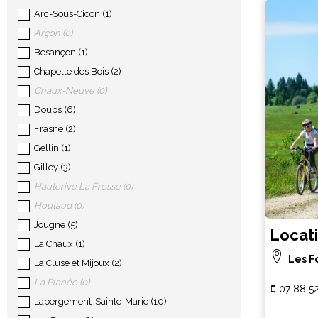
Arc-Sous-Cicon
(
1
)
Arçon
(
0
)
Besançon
(
1
)
Chapelle des Bois
(
2
)
Chaux-Neuve
(
0
)
Doubs
(
6
)
Frasne
(
2
)
Gellin
(
1
)
Gilley
(
3
)
Hauterive La Fresse
(
0
)
Houtaud
(
0
)
Jougne
(
5
)
Locati
La Chaux
(
1
)
Les F
La Cluse et Mijoux
(
2
)
La Planée
(
0
)
07 88 5
Labergement-Sainte-Marie
(
10
)