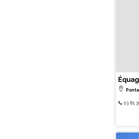
Équa
Ponta
03 81 