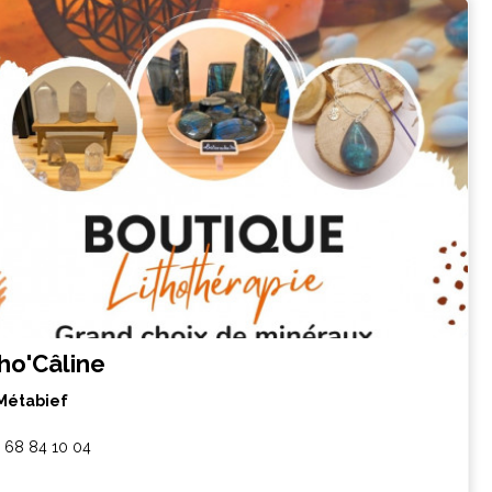
tho'Câline
Métabief
 68 84 10 04