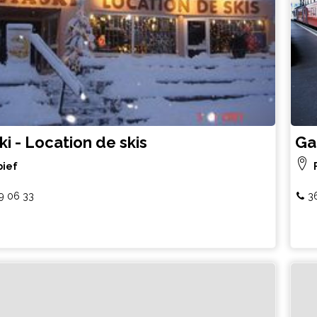
i - Location de skis
Ga
ief
9 06 33
3