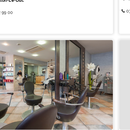
llon-Le-Duc
0
2 99 00