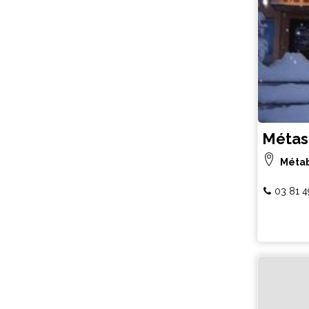
Métask
Métab
03 81 4