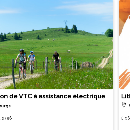
on de VTC à assistance électrique
Li
ourgs
2 19 96
06