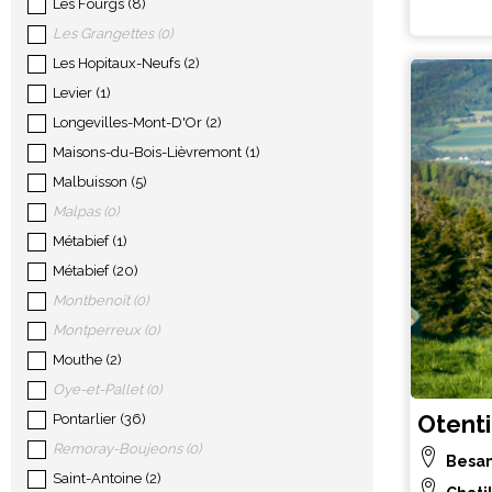
Les Fourgs
(
8
)
Les Grangettes
(
0
)
Les Hopitaux-Neufs
(
2
)
Levier
(
1
)
Longevilles-Mont-D'Or
(
2
)
Maisons-du-Bois-Lièvremont
(
1
)
Malbuisson
(
5
)
Malpas
(
0
)
Métabief
(
1
)
Métabief
(
20
)
Montbenoît
(
0
)
Montperreux
(
0
)
Mouthe
(
2
)
Oye-et-Pallet
(
0
)
Otenti
Pontarlier
(
36
)
Remoray-Boujeons
(
0
)
Besa
Saint-Antoine
(
2
)