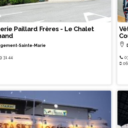
rie Paillard Frères - Le Chalet
Vê
mand
Co
gement-Sainte-Marie
9 31 44
0
06