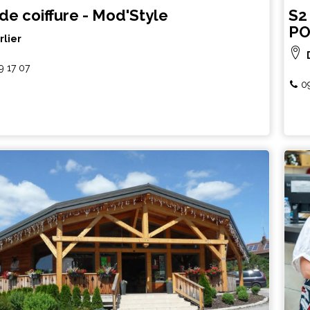
de coiffure - Mod'Style
S2
PO
rlier
9 17 07
0