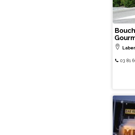
Bouche
Gour
Laber
03 81 6