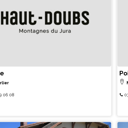
ge
Po
rlier
39 06 08
0