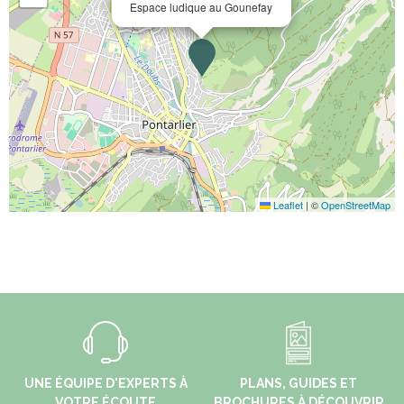
Espace ludique au Gounefay
Leaflet
|
©
OpenStreetMap
UNE ÉQUIPE D'EXPERTS À
PLANS, GUIDES ET
VOTRE ÉCOUTE
BROCHURES À DÉCOUVRIR