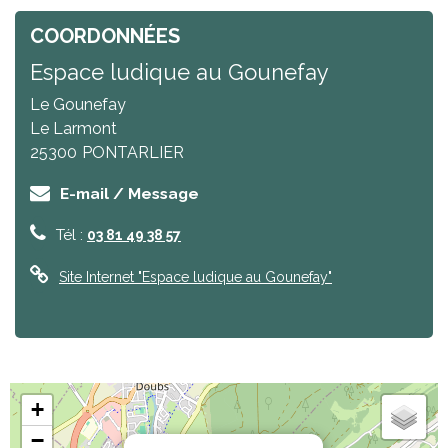
COORDONNÉES
Espace ludique au Gounefay
Le Gounefay
Le Larmont
25300
PONTARLIER
E-mail / Message
Tél :
03 81 49 38 57
Site Internet
"Espace ludique au Gounefay"
+
−