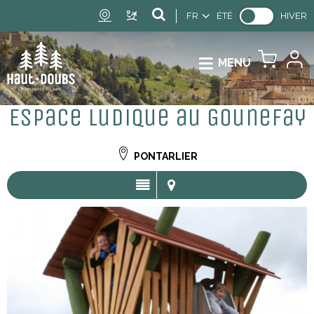
FR
ÉTÉ
HIVER
MENU
Espace ludique au Gounefay
PONTARLIER