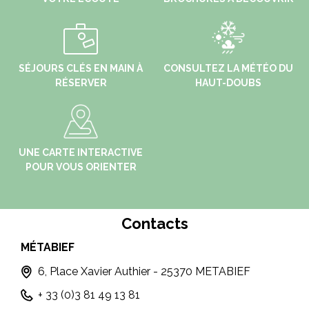
SÉJOURS CLÉS EN MAIN À
CONSULTEZ LA MÉTÉO DU
RÉSERVER
HAUT-DOUBS
UNE CARTE INTERACTIVE
POUR VOUS ORIENTER
Contacts
MÉTABIEF
MO
6, Place Xavier Authier - 25370 METABIEF
+ 33 (0)3 81 49 13 81