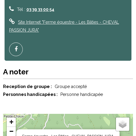
Tél :
03 39 33 00 54
Site Internet
"Ferme équestre - Les Bâties - CHEVAL
PASSION JURA"
A noter
Reception de groupe :
Groupe accepté
Personnes handicapées :
Personne handicapée
+
−
Ferme équestre - Les Bâties - CHEVAL PASSION JURA