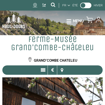
FR
ÉTÉ
HIVER
MENU
Ferme-Musée
Grand'Combe-Châteleu
GRAND'COMBE CHATELEU