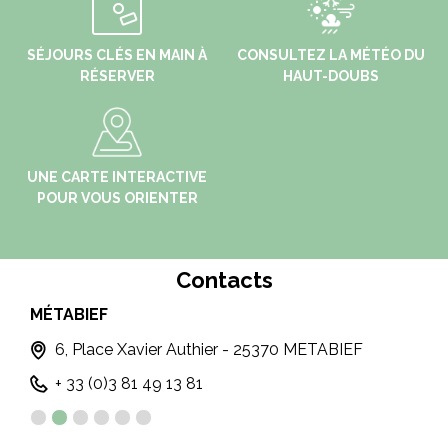
SÉJOURS CLÉS EN MAIN À
CONSULTEZ LA MÉTÉO DU
RÉSERVER
HAUT-DOUBS
UNE CARTE INTERACTIVE
POUR VOUS ORIENTER
Contacts
MÉTABIEF
LE
6, Place Xavier Authier - 25370 METABIEF
+ 33 (0)3 81 49 13 81