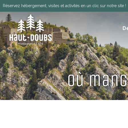
Réservez hébergement, visites et activités en un clic sur notre site !
D
ITINÉRANCE, GRANDES TRAVERSÉES, VIA
HISTOIRE, PATRIMOINE ET TRADITIONS
Télécharger le programm
Où mange