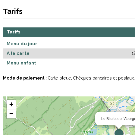
Tarifs
Tarifs
Menu du jour
A la carte
1
Menu enfant
Mode de paiement :
Carte bleue
Chèques bancaires et postaux
+
−
Le Bistrot de l'Aberg