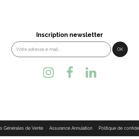
BIEF
MONTBENOÎT
 Place Xavier Authier - 25370
4 Rue du Val Saugeais
Inscription newsletter
TABIEF
MONTBENOIT
33 (0)3 81 49 13 81
+ 33 (0)3 81 38 10 32
s Générales de Vente
Assurance Annulation
Politique de confiden