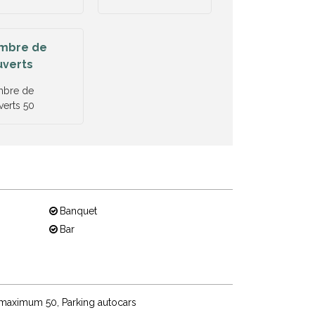
mbre de
uverts
bre de
verts
50
Banquet
Bar
 maximum
50
Parking autocars