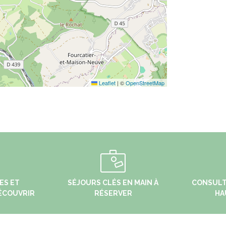
Leaflet
|
©
OpenStreetMap
ES ET
SÉJOURS CLÉS EN MAIN À
CONSULT
ÉCOUVRIR
RÉSERVER
HA