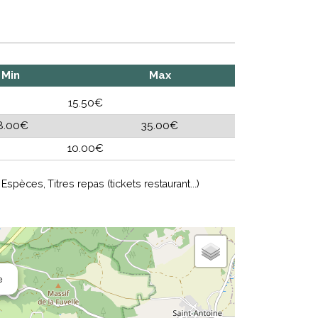
Min
Max
15.50€
8.00€
35.00€
10.00€
Espèces
Titres repas (tickets restaurant...)
e