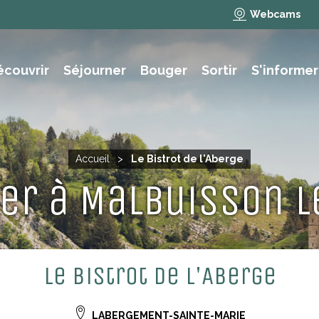
Webcams
écouvrir
Séjourner
Bouger
Sortir
S'informer
e des animations et activités
NAUTISME, PÊCHE, BAIGNADE
Accueil
>
Le Bistrot de l'Aberge
r à Malbuisson l
Le Bistrot de l'Aberge
LABERGEMENT-SAINTE-MARIE