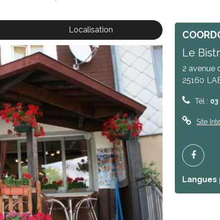
Localisation
COORD
Le Bist
2 avenue d
25160
LA
Tél :
03
Site Int
Langues 