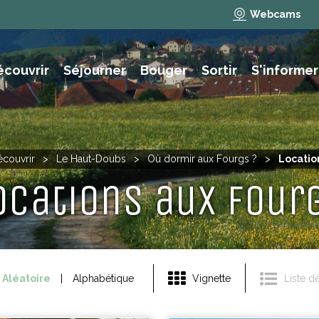
Webcams
écouvrir
Séjourner
Bouger
Sortir
S'informer
e des animations et activités
NAUTISME, PÊCHE, BAIGNADE
couvrir
>
Le Haut-Doubs
>
Où dormir aux Fourgs ?
>
Locatio
ocations aux Four
Aléatoire
Alphabétique
Vignette
Liste dé