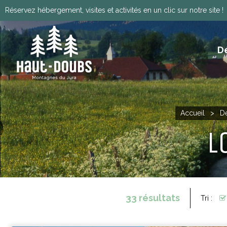
Réservez hébergement, visites et activités en un clic sur notre site !
D
ITINÉRANCE, GRANDES TRAVERSÉES, VIA
HISTOIRE, PATRIMOINE ET TRADITIONS
Télécharger le programm
Accueil
>
Dé
L
33
résultats
Tri :