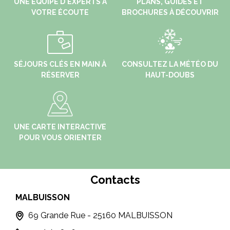
UNE ÉQUIPE D'EXPERTS À
PLANS, GUIDES ET
VOTRE ÉCOUTE
BROCHURES À DÉCOUVRIR
SÉJOURS CLÉS EN MAIN À
CONSULTEZ LA MÉTÉO DU
RÉSERVER
HAUT-DOUBS
UNE CARTE INTERACTIVE
POUR VOUS ORIENTER
Contacts
MALBUISSON
MO
69 Grande Rue - 25160 MALBUISSON