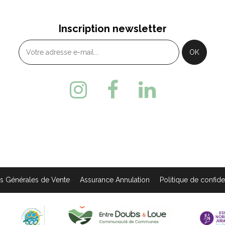
ARLIER
MOUTHE
bis, rue de la Gare - 25300
3 Bis, Rue de la Varée 
Inscription newsletter
ntarlier
MOUTHE
33 (0)3 81 46 48 33
+33 (0)3 81 69 22 78
s Générales de Vente
Assurance Annulation
Politique de confiden